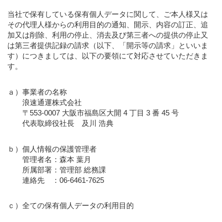
当社で保有している保有個人データに関して、ご本人様又は
その代理人様からの利用目的の通知、開示、内容の訂正、追
加又は削除、利用の停止、消去及び第三者への提供の停止又
は第三者提供記録の請求（以下、「開示等の請求」といいま
す）につきましては、以下の要領にて対応させていただきま
す。
ａ）事業者の名称
浪速通運株式会社
〒553-0007 大阪市福島区大開 4 丁目 3 番 45 号
代表取締役社長 及川 浩典
ｂ）個人情報の保護管理者
管理者名：森本 葉月
所属部署：管理部 総務課
連絡先 ：06-6461-7625
ｃ）全ての保有個人データの利用目的