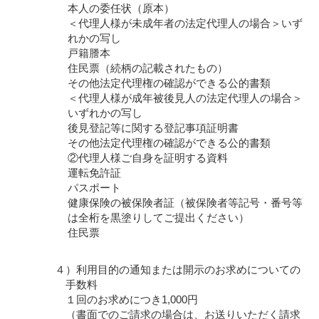
本人の委任状（原本）
＜代理人様が未成年者の法定代理人の場合＞いず
れかの写し
戸籍謄本
住民票（続柄の記載されたもの）
その他法定代理権の確認ができる公的書類
＜代理人様が成年被後見人の法定代理人の場合＞
いずれかの写し
後見登記等に関する登記事項証明書
その他法定代理権の確認ができる公的書類
②代理人様ご自身を証明する資料
運転免許証
パスポート
健康保険の被保険者証（被保険者等記号・番号等
は全桁を黒塗りしてご提出ください）
住民票
４）利用目的の通知または開示のお求めについての
手数料
１回のお求めにつき1,000円
（書面でのご請求の場合は、お送りいただく請求