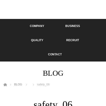
COMPANY
BUSINESS
QUALITY
RECRUIT
CONTACT
BLOG
ホーム
BLOG
safety_06
safety_06